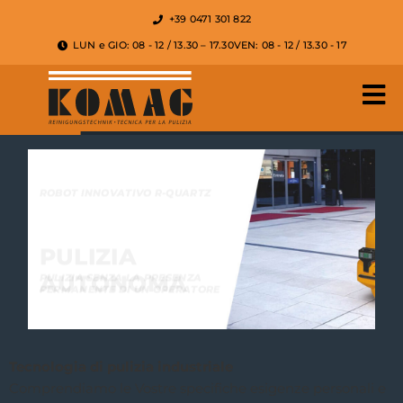
+39 0471 301 822
LUN e GIO: 08 - 12 / 13.30 – 17.30
VEN: 08 - 12 / 13.30 - 17
ROBOT INNOVATIVO R-QUARTZ
PULIZIA
AUTONOMA
PULIZIA SENZA LA PRESENZA
PERMANENTE DI UN OPERATORE
R-QUARTZ
Tecnologia di pulizia industriale
Comprendiamo le Vostre specifiche esigenze personali e