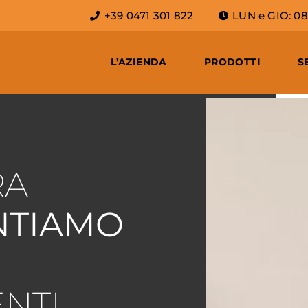
+39 0471 301 822
LUN e GIO: 08 -
L’AZIENDA
PRODOTTI
S
RA
NTIAMO
ENTI