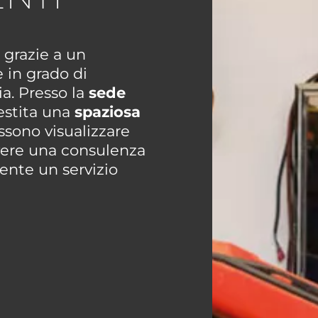
 grazie a un
in grado di
ia. Presso la
sede
lestita una
spaziosa
ossono visualizzare
evere una consulenza
sente un servizio