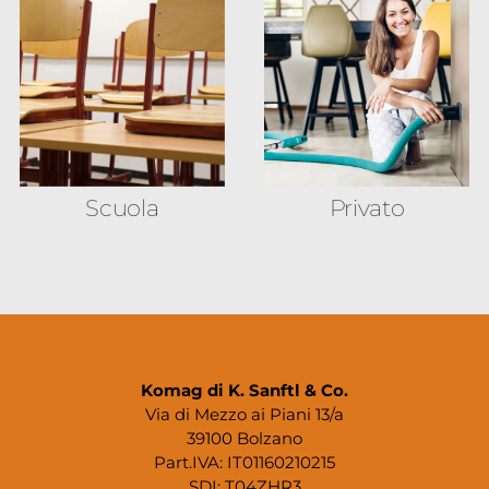
Scuola
Privato
Komag di K. Sanftl & Co.
Via di Mezzo ai Piani 13/a
39100 Bolzano
Part.IVA: IT01160210215
SDI: T04ZHR3