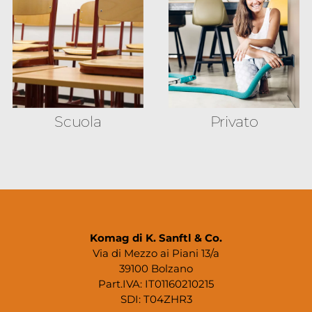
Scuola
Privato
Komag di K. Sanftl & Co.
Via di Mezzo ai Piani 13/a
39100 Bolzano
Part.IVA: IT01160210215
SDI: T04ZHR3