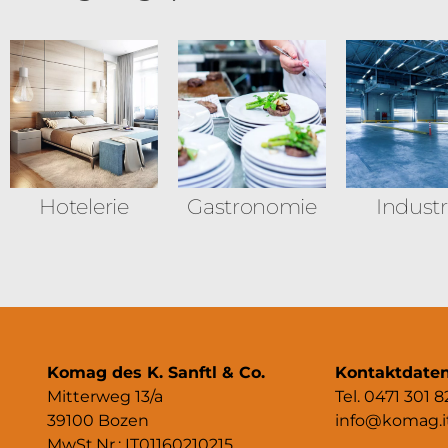
Hotelerie
Gastronomie
Industr
Komag des K. Sanftl & Co.
Kontaktdate
Mitterweg 13/a
Tel. 0471 301 8
39100 Bozen
info@komag.i
MwSt.Nr.: IT01160210215