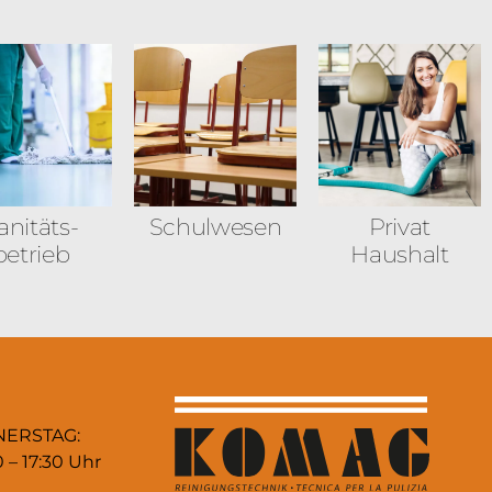
anitäts­
Schulwesen
Privat
betrieb
Haushalt
NERSTAG:
0 – 17:30 Uhr