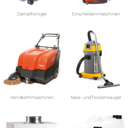
Dampfreiniger
Einscheiben­­maschinen
Handkehr­­maschinen
Nass- und­Trockensauger