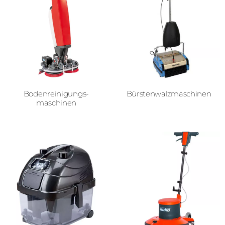
Bodenreinigungs­­
Bürstenwalz­­­maschinen
maschinen