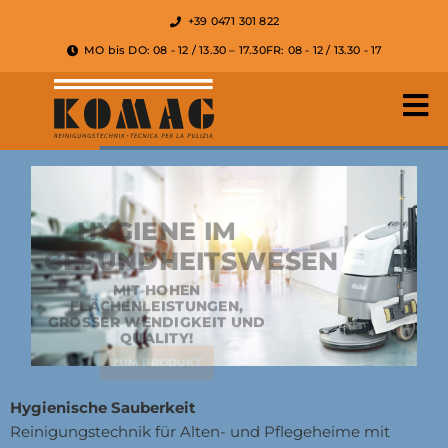
+39 0471 301 822
MO bis DO: 08 - 12 / 13.30 – 17.30
FR: 08 - 12 / 13.30 - 17
HYGIENE IM
GESUNDHEITSWESEN
MIT HOHEN
FLÄCHENLEISTUNGEN,
GROSSER WENDIGKEIT UND Q
UALITY!
ZUM PRODUKT
Hygienische Sauberkeit
Reinigungstechnik für Alten- und Pflegeheime mit