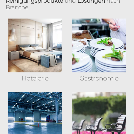
Reinigungsprodukte
und
Lösungen
nach
Branche
Hotelerie
Gastronomie