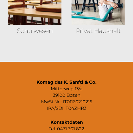
Schulwesen
Privat Haushalt
Komag des K. Sanftl & Co.
Mitterweg 13/a
39100 Bozen
MwSt.Nr.: IT01160210215
IPA/SDI: T04ZHR3
Kontaktdaten
Tel. 0471 301 822