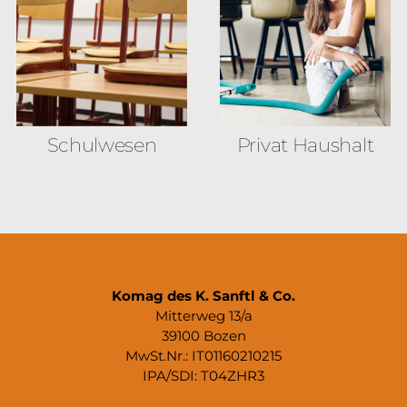
Schulwesen
Privat Haushalt
Komag des K. Sanftl & Co.
Mitterweg 13/a
39100 Bozen
MwSt.Nr.: IT01160210215
IPA/SDI: T04ZHR3