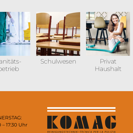
anitäts­
Schulwesen
Privat
betrieb
Haushalt
NERSTAG:
0 – 17:30 Uhr