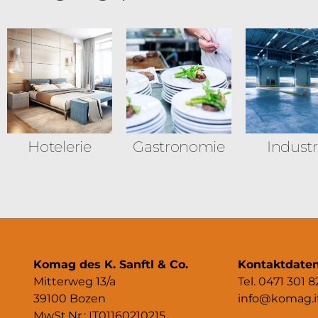
Hotelerie
Gastronomie
Industr
Komag des K. Sanftl & Co.
Kontaktdate
Mitterweg 13/a
Tel. 0471 301 8
39100 Bozen
info@komag.i
MwSt.Nr.: IT01160210215