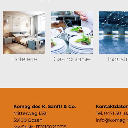
Hotelerie
Gastronomie
Industr
Komag des K. Sanftl & Co.
Kontaktdate
Mitterweg 13/a
Tel. 0471 301 8
39100 Bozen
info@komag.i
MwSt.Nr.: IT01160210215