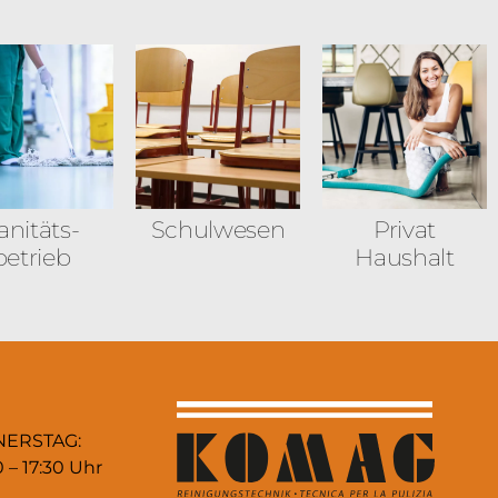
anitäts­
Schulwesen
Privat
betrieb
Haushalt
NERSTAG:
0 – 17:30 Uhr