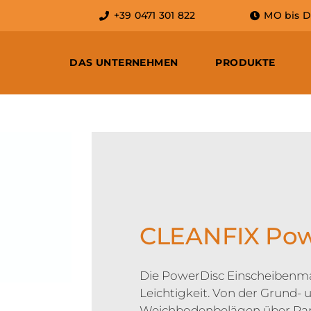
+39 0471 301 822
MO bis DO:
DAS UNTERNEHMEN
PRODUKTE
CLEANFIX Pow
Die PowerDisc Einscheibenma
Leichtigkeit. Von der Grund-
Weichbodenbelägen über Park