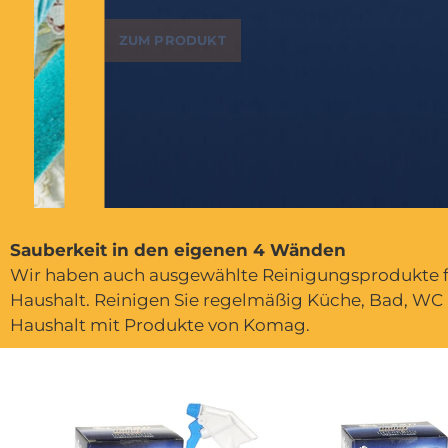
ZUM PRODUKT
Sauberkeit in den eigenen 4 Wänden
Wir haben auch ausgewählte Reinigungsprodukte f
Haushalt. Reinigen Sie regelmäßig Küche, Bad, WC
Haushalt mit Produkte von Komag.