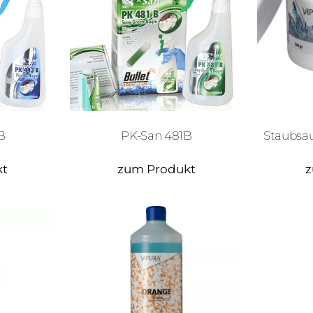
B
PK-San 481B
Staubsau
kt
zum Produkt
z