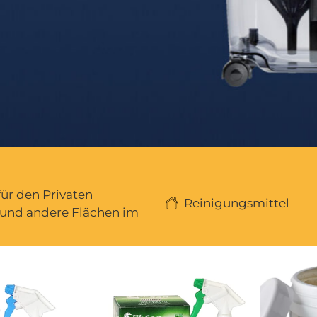
ür den Privaten
Reinigungsmittel
 und andere Flächen im