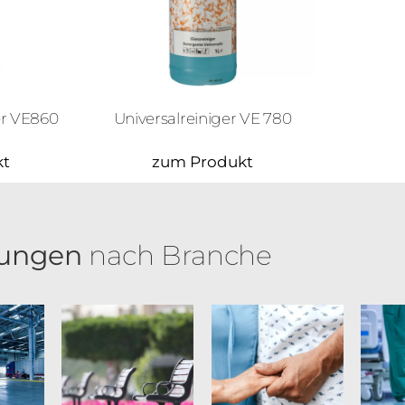
er VE860
Universalreiniger VE 780
kt
zum Produkt
ungen
nach Branche