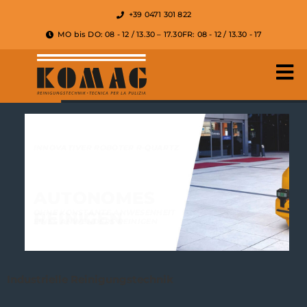
+39 0471 301 822
MO bis DO: 08 - 12 / 13.30 – 17.30
FR: 08 - 12 / 13.30 - 17
INNOVATIVER ROBOTER R-QUARTZ
AUTONOMES
REINIGEN
OHNE KONSTANTE ANWESENHEIT
EINES ANWENDERS REINIGEN
R-QUARTZ
Industrielle Reinigungstechnik