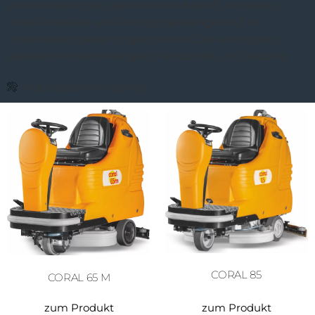
Wir ermitteln Ihren persönlichen Bedarf und bieten
Ihnen Produkte und Reinigungslösungen auf Ihr
Industriefachgebiet zugeschnitten. Die wichtigsten
Aspekte sind Nachhaltigkeit, Wirtschaft und Leistung.
Aufsitzboden­reinigung
CORAL 85
CORAL 65 M
zum Produkt
zum Produkt