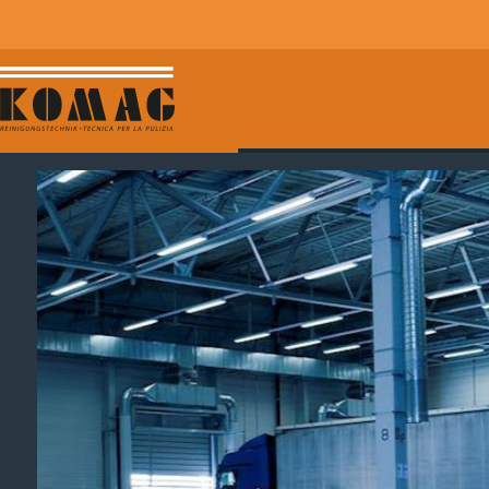
INNOVATIVER ROBOTER R-QUARTZ
AUTONOMES R
OHNE KONSTANTE ANWESENHEIT EINES ANWE