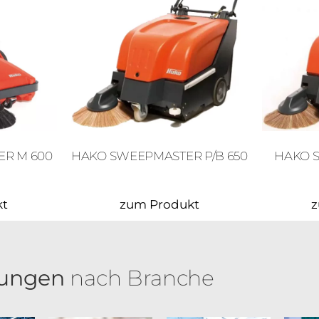
HAKO SWEEPMASTER P/B 650
R M 600
HAKO 
kt
zum Produkt
z
ungen
nach Branche