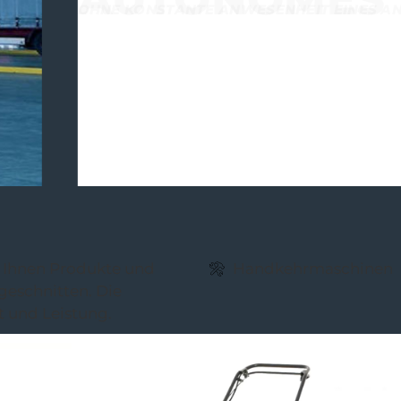
n Ihnen Produkte und
Handkehr­maschinen
geschnitten. Die
t und Leistung.