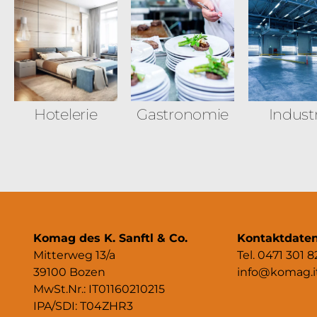
Hotelerie
Gastronomie
Indust
Komag des K. Sanftl & Co.
Kontaktdate
Mitterweg 13/a
Tel. 0471 301 8
39100 Bozen
info@komag.i
MwSt.Nr.: IT01160210215
IPA/SDI: T04ZHR3