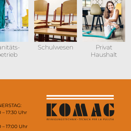
nitäts­
Schulwesen
Privat
etrieb
Haushalt
NERSTAG:
0 – 17:30 Uhr
0 – 17:00 Uhr