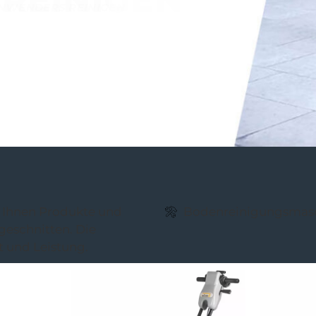
n Ihnen Produkte und
Bodenreinigungs­­mas
geschnitten. Die
t und Leistung.