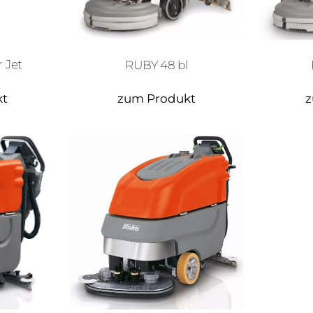
 Jet
RUBY 48 bl
kt
zum Produkt
z