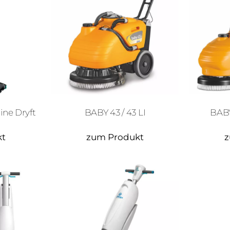
ne Dryft
BABY 43 / 43 LI
BABY
kt
zum Produkt
z