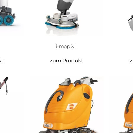
i-mop XL
kt
zum Produkt
z