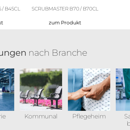
SCRUBMASTER B70 / B70CL
/ B45CL
kt
zum Produkt
ungen
nach Branche
rie
Kommunal
Pflegeheim
Sa
b