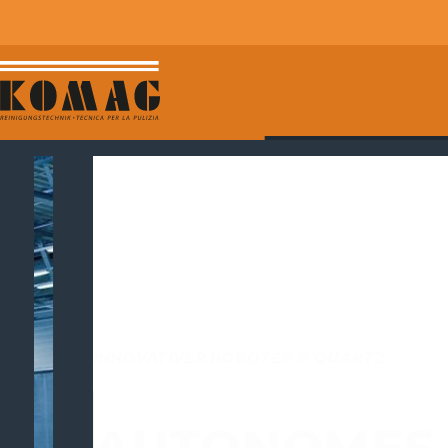
INNOVATIVER ROBOTER R-QUARTZ
AUTONOMES R
OHNE KONSTANTE ANWESENHEIT EINES ANWE