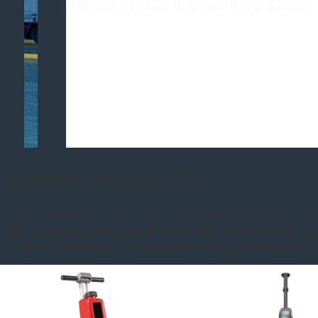
R-QUARTZ
Industrielle Reinigungstechnik
Wir ermitteln Ihren persönlichen Bedarf und biete
Reinigungslösungen auf Ihr Industriefachgebiet zu
wichtigsten Aspekte sind Nachhaltigkeit, Wirtschaf