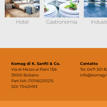
Hotel
Gastronomia
Indust
Komag di K. Sanftl & Co.
Contatto
Via di Mezzo ai Piani 13/a
Tel. 0471 301 8
39100 Bolzano
info@komag.i
Part.IVA: IT01160210215
SDI: T04ZHR3