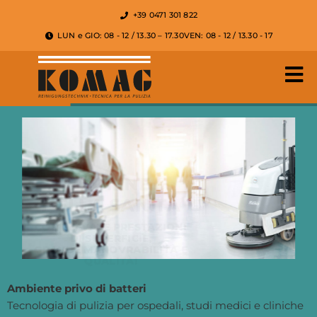
+39 0471 301 822
LUN e GIO: 08 - 12 / 13.30 – 17.30
VEN: 08 - 12 / 13.30 - 17
L'IGIENE
NELLA SANITÀ
CON ELEVATE PRESTAZIONI
DI SUPERFICIE,
GRANDE MANOVRABILITÀ E
QUALITÀ!
VEDI TUTTO
Ambiente privo di batteri
Tecnologia di pulizia per ospedali, studi medici e cliniche